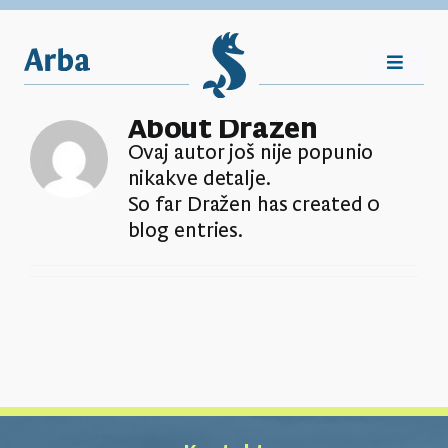
Skip
to
content
Toggle
Navigat
About
Dražen
Nasljeđe
Ovaj autor još nije popunio
nikakve detalje.
So far Dražen has created 0
Vijesti
blog entries.
Plovila
Shop
Kontakt