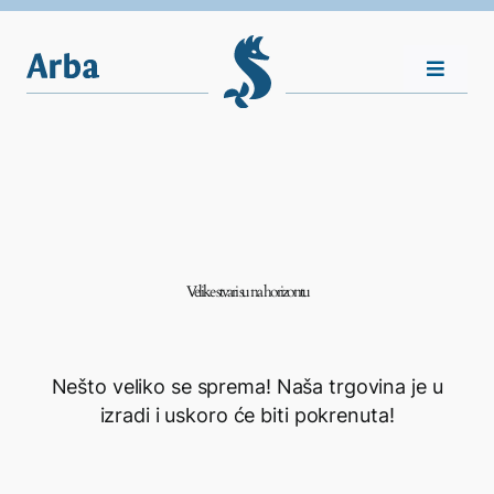
Skip
to
content
Toggle
Navigat
Nasljeđe
Vijesti
Velike stvari su na horizontu
Plovila
Shop
Nešto veliko se sprema! Naša trgovina je u
izradi i uskoro će biti pokrenuta!
Kontakt