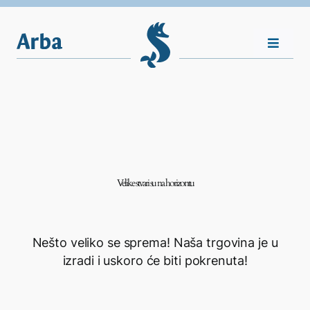
Skip
to
content
Toggle
Navigat
Nasljeđe
Vijesti
Velike stvari su na horizontu
Plovila
Shop
Nešto veliko se sprema! Naša trgovina je u
izradi i uskoro će biti pokrenuta!
Kontakt