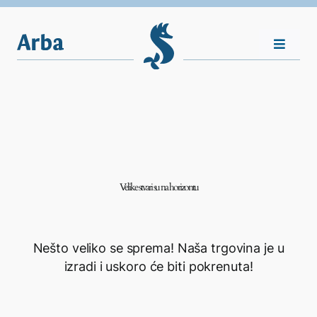
Skip
to
content
Toggle
Navigat
Nasljeđe
Vijesti
Velike stvari su na horizontu
Plovila
Shop
Nešto veliko se sprema! Naša trgovina je u
izradi i uskoro će biti pokrenuta!
Kontakt