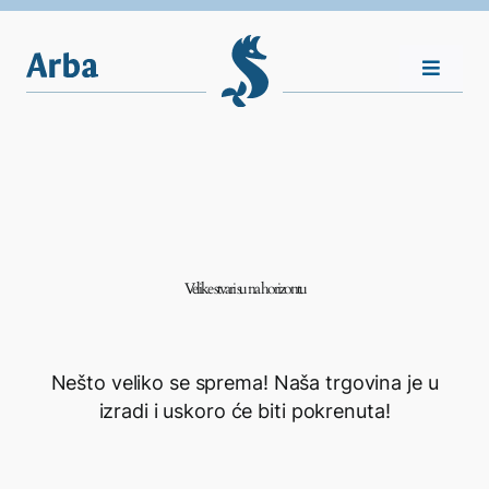
Skip
to
content
Toggle
Navigat
Nasljeđe
Vijesti
Velike stvari su na horizontu
Plovila
Shop
Nešto veliko se sprema! Naša trgovina je u
izradi i uskoro će biti pokrenuta!
Kontakt