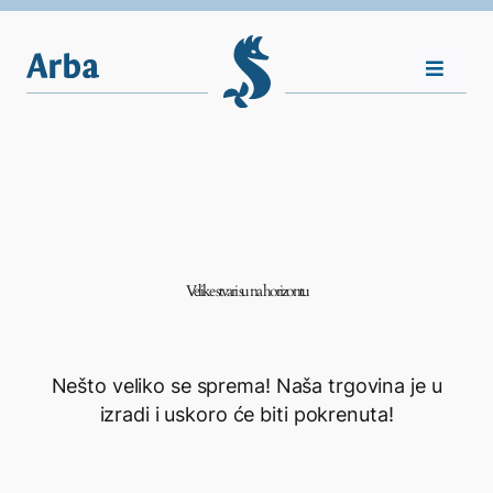
Skip
to
content
Toggle
Navigat
Nasljeđe
Vijesti
Velike stvari su na horizontu
Plovila
Shop
Nešto veliko se sprema! Naša trgovina je u
izradi i uskoro će biti pokrenuta!
Kontakt