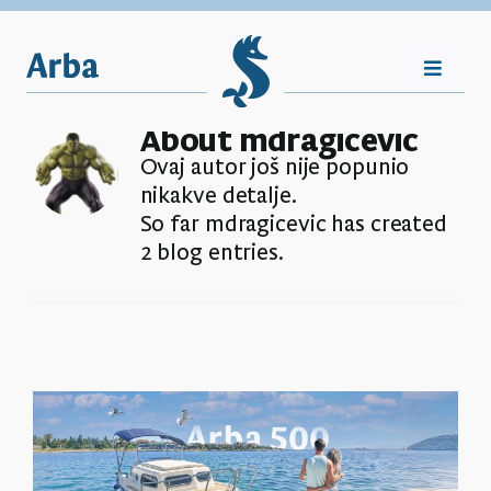
Skip
to
content
Toggle
Navigat
About
mdragicevic
Nasljeđe
Ovaj autor još nije popunio
nikakve detalje.
So far mdragicevic has created
Vijesti
2 blog entries.
Plovila
Shop
Kontakt