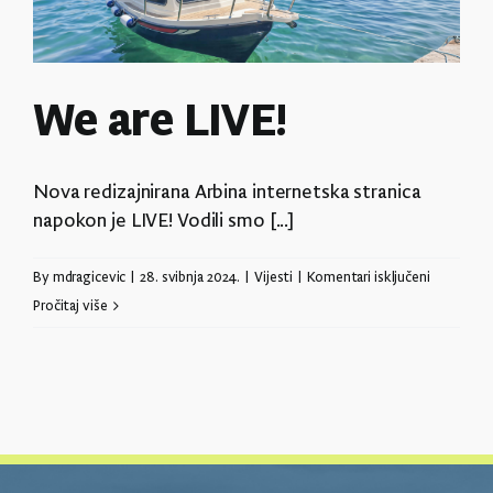
We are LIVE!
Nova redizajnirana Arbina internetska stranica
napokon je LIVE! Vodili smo [...]
za
By
mdragicevic
|
28. svibnja 2024.
|
Vijesti
|
Komentari isključeni
We
Pročitaj više
are
LIVE!