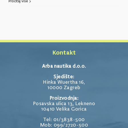
Arba
Pročitaj više
500
Kontakt
Arba nautika d.o.o.
Sjedište:
Hinka Wuertha 16,
10000 Zagreb
Proizvodnja:
Posavska ulica 13, Lekneno
10410 Velika Gorica
Tel: 01/3838-500
Mob: 099/2720-500