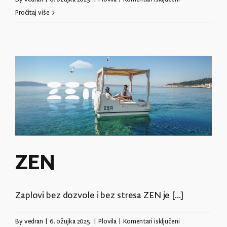
Arba
Pročitaj više
555
Open
ZEN
Zaplovi bez dozvole i bez stresa ZEN je [...]
za
By
vedran
|
6. ožujka 2025.
|
Plovila
|
Komentari isključeni