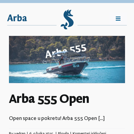
Skip
to
content
Toggle
Navigat
Nasljeđe
Vijesti
Plovila
Arba 555 Open
Shop
Open space u pokretu! Arba 555 Open [...]
Kontakt
za
By
vedran
|
6. ožujka 2025.
|
Plovila
|
Komentari isključeni